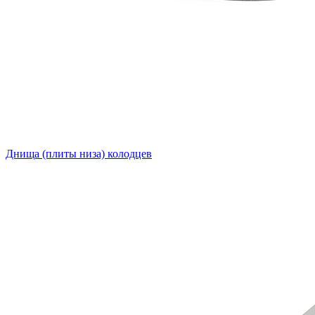
Днища (плиты низа) колодцев