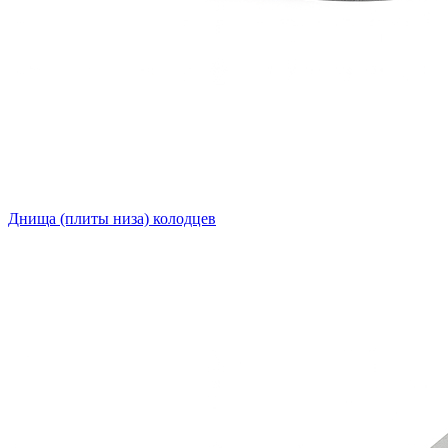
Днища (плиты низа) колодцев