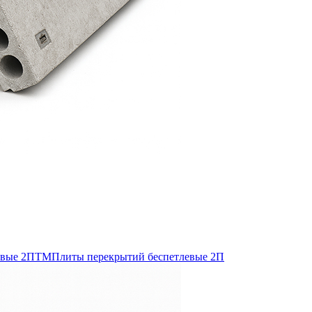
евые 2ПТМ
Плиты перекрытий беспетлевые 2П