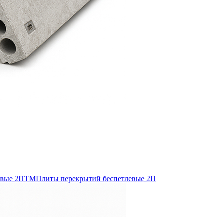
евые 2ПТМ
Плиты перекрытий беспетлевые 2П