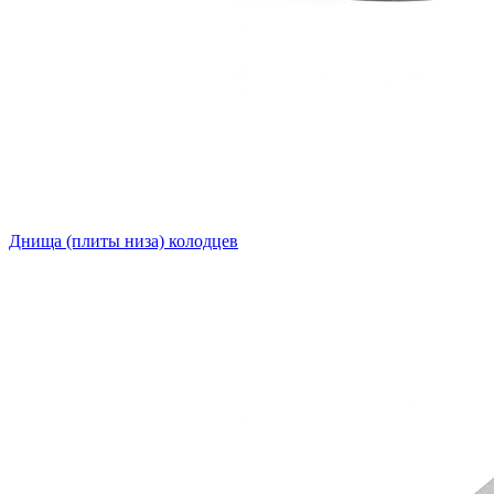
Днища (плиты низа) колодцев