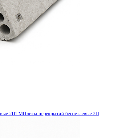
евые 2ПТМ
Плиты перекрытий беспетлевые 2П