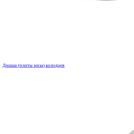
Днища (плиты низа) колодцев