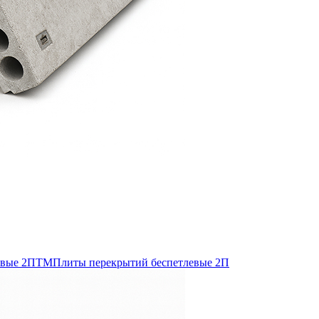
евые 2ПТМ
Плиты перекрытий беспетлевые 2П