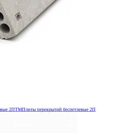
евые 2ПТМ
Плиты перекрытий беспетлевые 2П