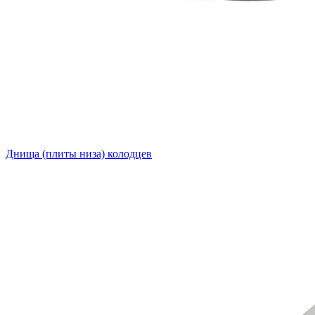
Днища (плиты низа) колодцев