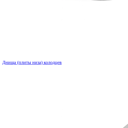
Днища (плиты низа) колодцев