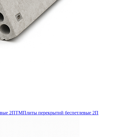
евые 2ПТМ
Плиты перекрытий беспетлевые 2П