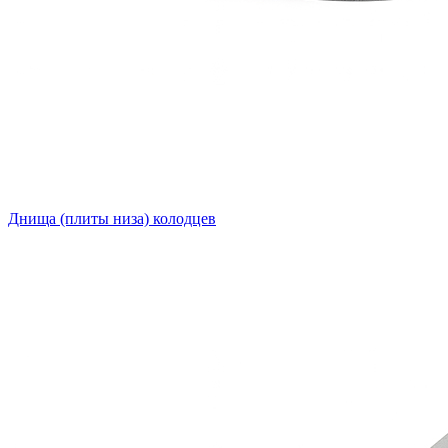
Днища (плиты низа) колодцев