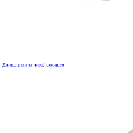
Днища (плиты низа) колодцев