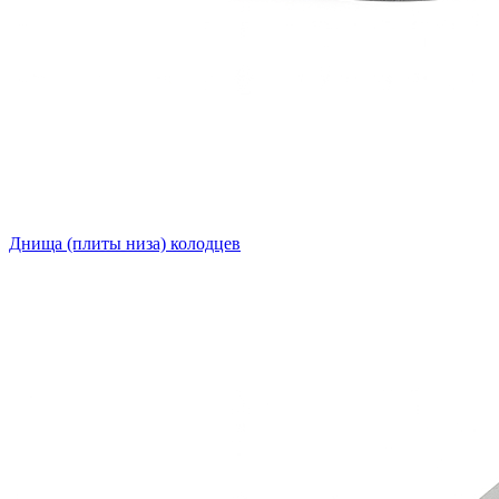
Днища (плиты низа) колодцев