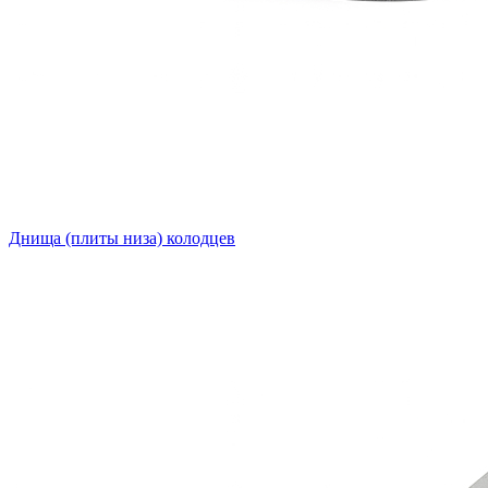
Днища (плиты низа) колодцев