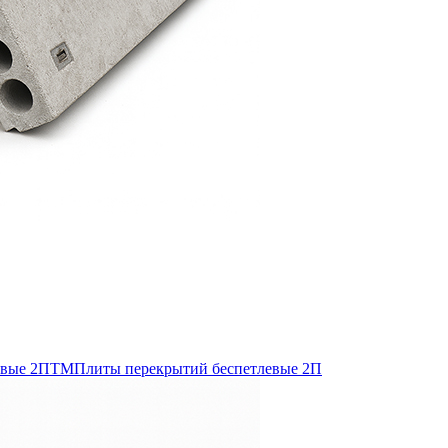
евые 2ПТМ
Плиты перекрытий беспетлевые 2П