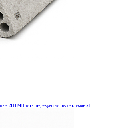
евые 2ПТМ
Плиты перекрытий беспетлевые 2П