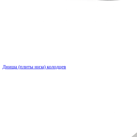
Днища (плиты низа) колодцев