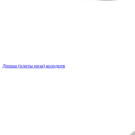
Днища (плиты низа) колодцев