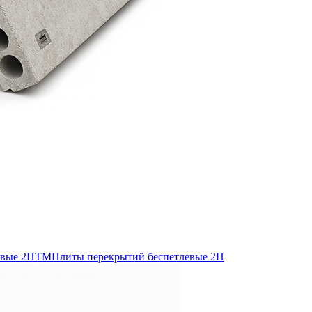
евые 2ПТМ
Плиты перекрытий беспетлевые 2П