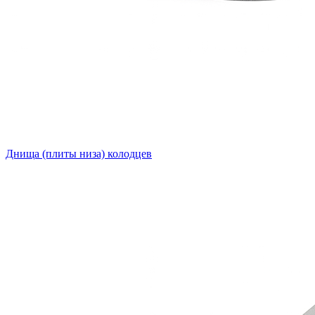
Днища (плиты низа) колодцев