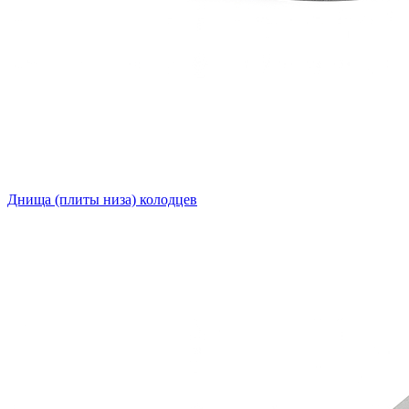
Днища (плиты низа) колодцев