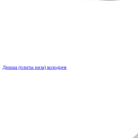
Днища (плиты низа) колодцев