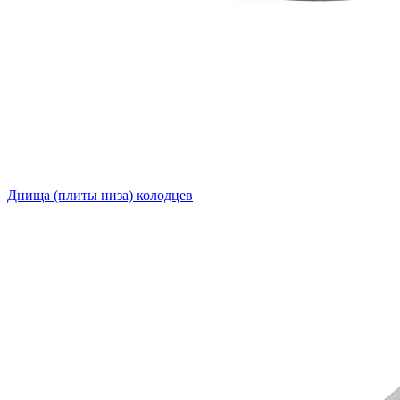
Днища (плиты низа) колодцев