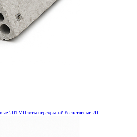
евые 2ПТМ
Плиты перекрытий беспетлевые 2П