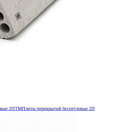
евые 2ПТМ
Плиты перекрытий беспетлевые 2П