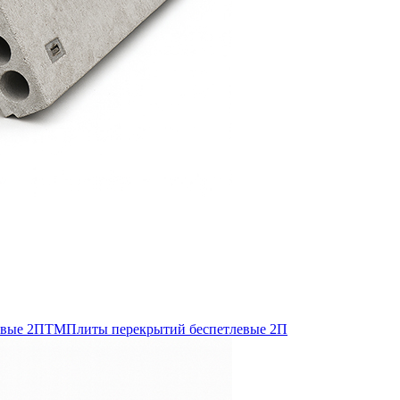
евые 2ПТМ
Плиты перекрытий беспетлевые 2П