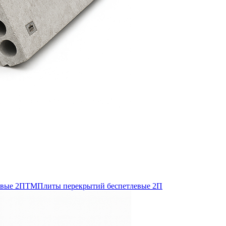
евые 2ПТМ
Плиты перекрытий беспетлевые 2П