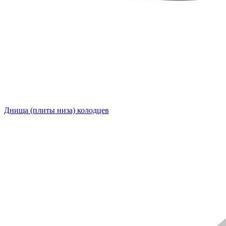
Днища (плиты низа) колодцев