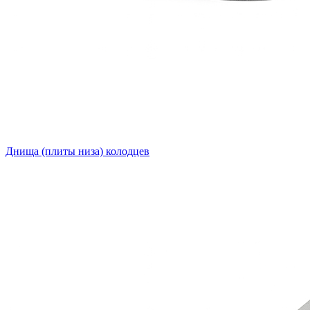
Днища (плиты низа) колодцев