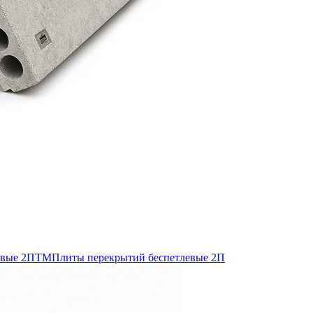
евые 2ПТМ
Плиты перекрытий беспетлевые 2П