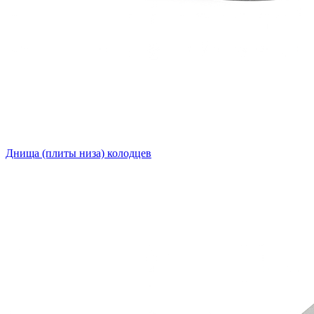
Днища (плиты низа) колодцев