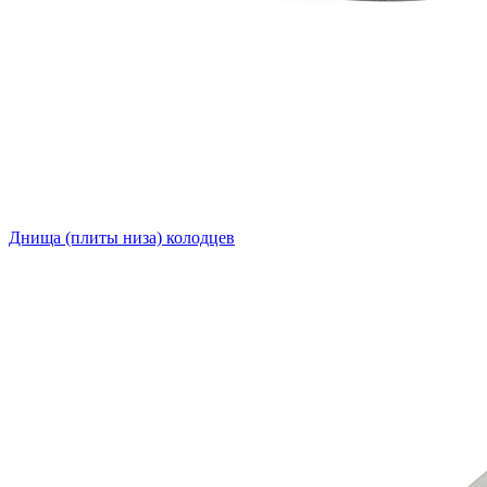
Днища (плиты низа) колодцев