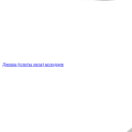
Днища (плиты низа) колодцев