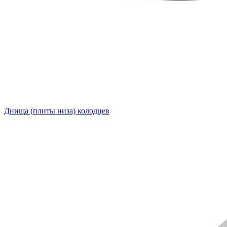
Днища (плиты низа) колодцев