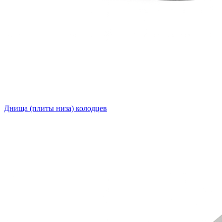
Днища (плиты низа) колодцев