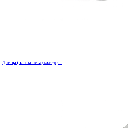
Днища (плиты низа) колодцев