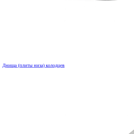
Днища (плиты низа) колодцев