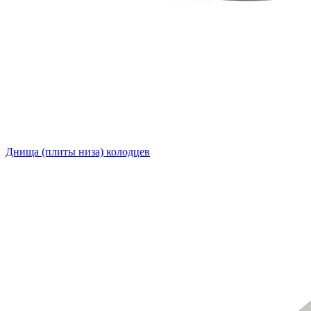
Днища (плиты низа) колодцев