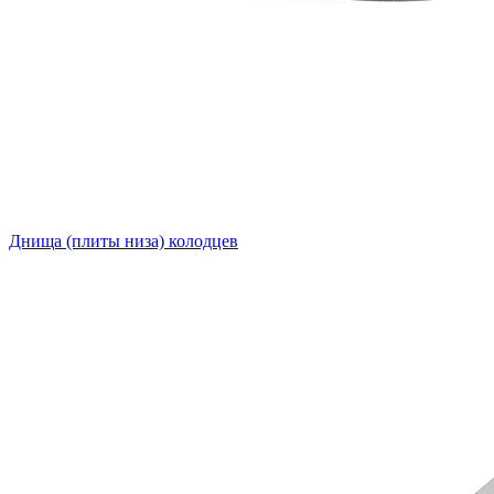
Днища (плиты низа) колодцев