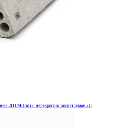
евые 2ПТМ
Плиты перекрытий беспетлевые 2П