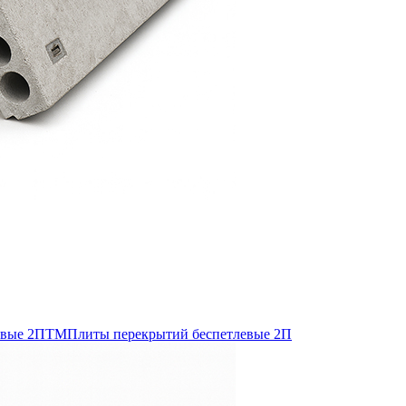
евые 2ПТМ
Плиты перекрытий беспетлевые 2П