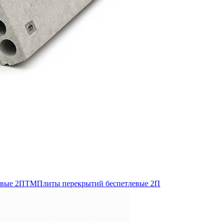
евые 2ПТМ
Плиты перекрытий беспетлевые 2П