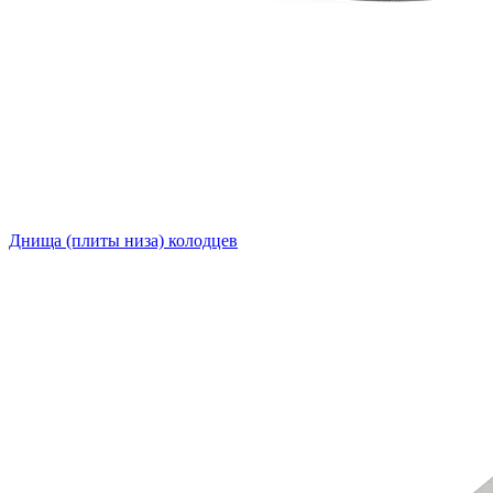
Днища (плиты низа) колодцев