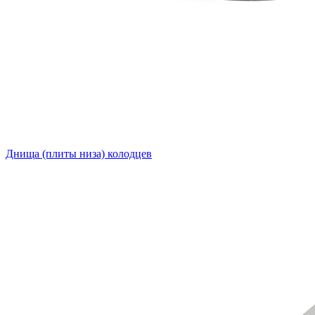
Днища (плиты низа) колодцев