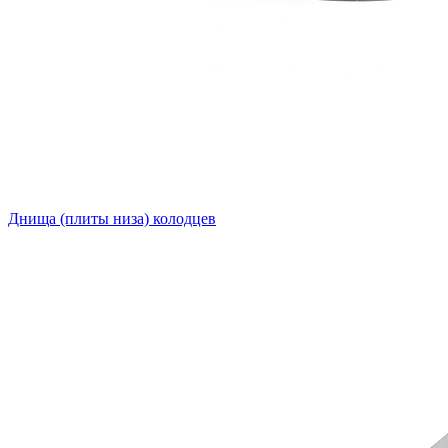
Днища (плиты низа) колодцев