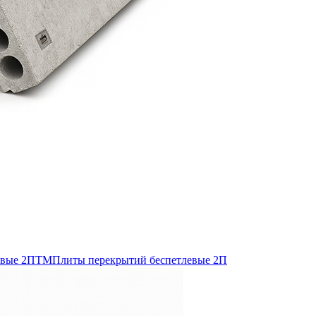
евые 2ПТМ
Плиты перекрытий беспетлевые 2П