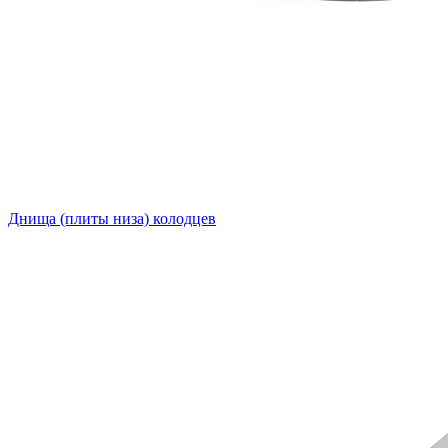
Днища (плиты низа) колодцев