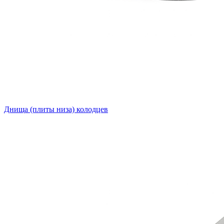
Днища (плиты низа) колодцев